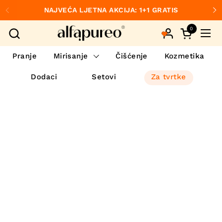
Preskoči na sadržaj
NAJVEĆA LJETNA AKCIJA: 1+1 GRATIS
Prethodno
S
0
Otvori koš
Otvo
Pranje
Mirisanje
Čišćenje
Kozmetika
Dodaci
Setovi
Za tvrtke