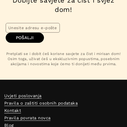
Dobijte savjete za čist i svjež
dom!
POŠALJI
Pretplati se i dobit ćeš korisne savjete za čist i mirisan dom!
Osim toga, uživat ćeš u ekskluzivnim popustima, posebnim
akcijama i novostima koje ćemo ti donijeti među prvima.
Uvjeti poslovanja
Pravila o zaštiti osobnih podataka
Kontakt
Pravila povrata novca
Blog