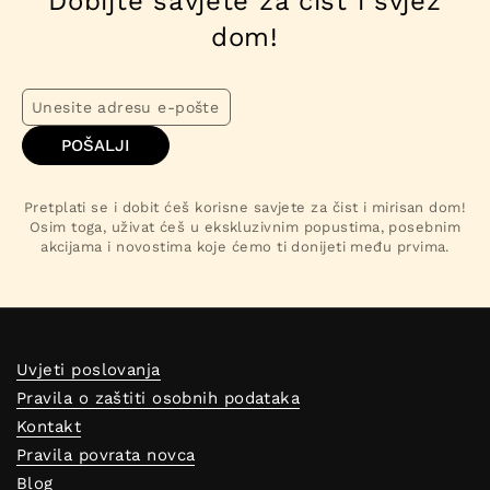
Dobijte savjete za čist i svjež
dom!
POŠALJI
Pretplati se i dobit ćeš korisne savjete za čist i mirisan dom!
Osim toga, uživat ćeš u ekskluzivnim popustima, posebnim
akcijama i novostima koje ćemo ti donijeti među prvima.
Uvjeti poslovanja
Pravila o zaštiti osobnih podataka
Kontakt
Pravila povrata novca
Blog