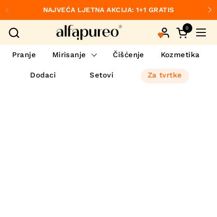
Preskoči na sadržaj
NAJVEĆA LJETNA AKCIJA: 1+1 GRATIS
Prethodno
S
0
Otvori koš
Otvo
Pranje
Mirisanje
Čišćenje
Kozmetika
Dodaci
Setovi
Za tvrtke