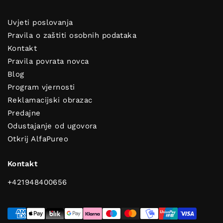
Uvjeti poslovanja
Pravila o zaštiti osobnih podataka
Kontakt
Pravila povrata novca
Blog
Program vjernosti
Reklamacijski obrazac
Predajne
Dobijte savjete za čist i svjež
Odustajanje od ugovora
dom!
Otkrij AlfaPureo
Kontakt
+421948400656
POŠALJI
Pretplati se i dobit ćeš korisne savjete za čist i mirisan dom!