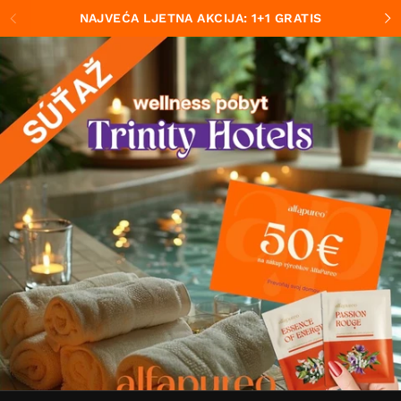
Preskoči na sadržaj
NAJVEĆA LJETNA AKCIJA: 1+1 GRATIS
Prethodno
S