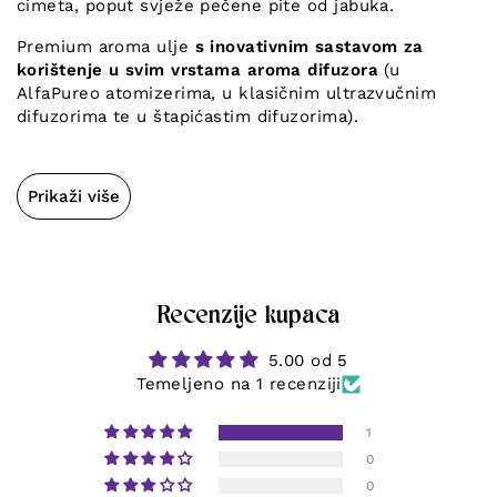
cimeta, poput svježe pečene pite od jabuka.
Premium aroma ulje
s inovativnim sastavom za
korištenje u svim vrstama aroma difuzora
(u
AlfaPureo atomizerima, u klasičnim ultrazvučnim
difuzorima te u štapićastim difuzorima).
Prikaži više
Recenzije kupaca
5.00 od 5
Temeljeno na 1 recenziji
1
0
0