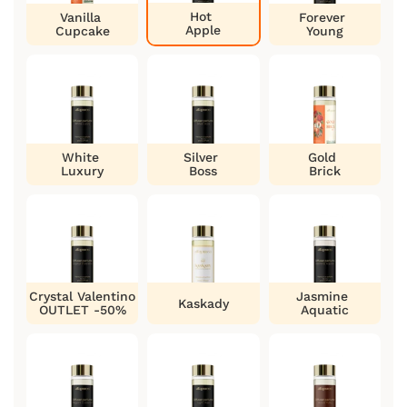
Hot
Vanilla
Forever
Apple
Cupcake
Young
White
Silver
Gold
Luxury
Boss
Brick
Crystal Valentino
Jasmine
Kaskady
OUTLET -50%
Aquatic