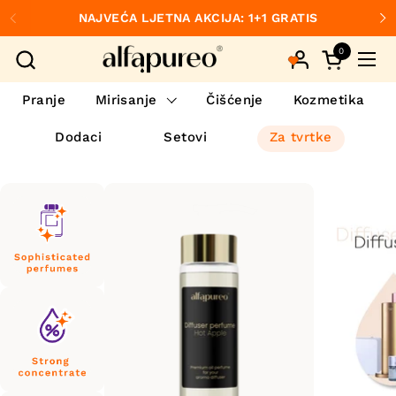
Preskoči na sadržaj
NAJVEĆA LJETNA AKCIJA: 1+1 GRATIS
Prethodno
S
0
Otvori koš
Otvo
Pranje
Mirisanje
Čišćenje
Kozmetika
Dodaci
Setovi
Za tvrtke