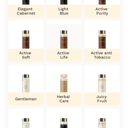
Elegant
Light
Active
Cabernet
Blue
Purity
Active
Active
Active anti
Soft
Life
Tobacco
Herbal
Juicy
Gentleman
Care
Fruit