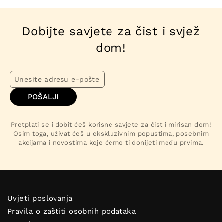
Dobijte savjete za čist i svjež
dom!
POŠALJI
Pretplati se i dobit ćeš korisne savjete za čist i mirisan dom!
Osim toga, uživat ćeš u ekskluzivnim popustima, posebnim
akcijama i novostima koje ćemo ti donijeti među prvima.
Uvjeti poslovanja
Pravila o zaštiti osobnih podataka