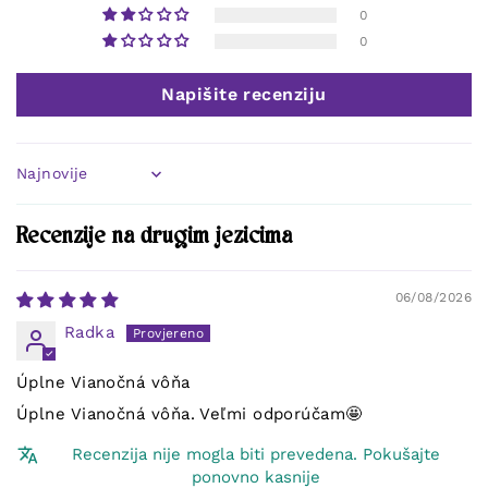
0
0
Napišite recenziju
Sort by
Recenzije na drugim jezicima
06/08/2026
Radka
Úplne Vianočná vôňa
Úplne Vianočná vôňa. Veľmi odporúčam🤩
Recenzija nije mogla biti prevedena. Pokušajte
ponovno kasnije