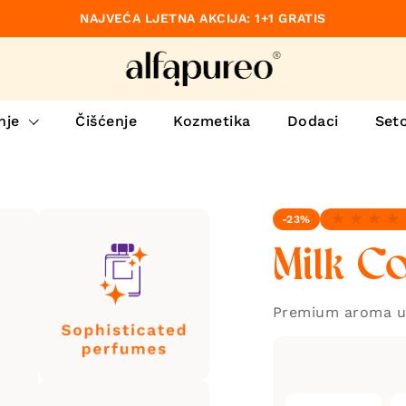
NAJVEĆA LJETNA AKCIJA: 1+1 GRATIS
no
nje
Čišćenje
Kozmetika
Dodaci
Set
-23%
Nema recenzi
Milk Co
Premium aroma u