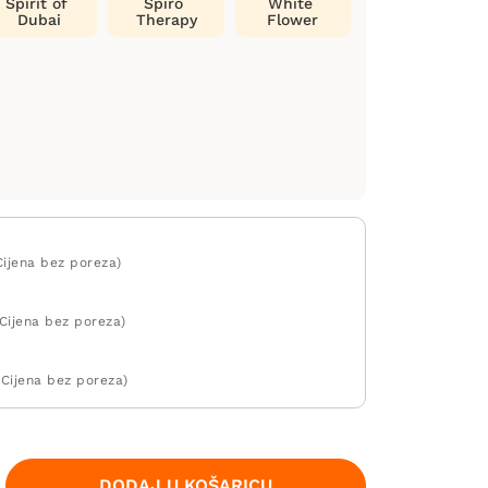
Spirit of
Spiro
White
Dubai
Therapy
Flower
Cijena bez poreza)
 Cijena bez poreza)
 Cijena bez poreza)
DODAJ U KOŠARICU