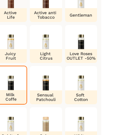
Active
Active anti
Gentleman
Life
Tobacco
Juicy
Light
Love Roses
Fruit
Citrus
OUTLET -50%
Milk
Sensual
Soft
Coffe
Patchouli
Cotton