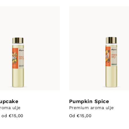
Cupcake
Pumpkin Spice
roma ulje
Premium aroma ulje
 od €15,00
Od €15,00