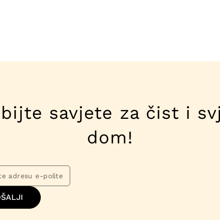
bijte savjete za čist i sv
dom!
ŠALJI