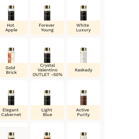
Hot
Forever
White
Apple
Young
Luxury
Crystal
Gold
Valentino
Kaskady
Brick
OUTLET -50%
Elegant
Light
Active
Cabernet
Blue
Purity