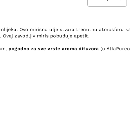
mlijeka. Ovo mirisno ulje stvara trenutnu atmosferu ka
. Ovaj zavodljiv miris pobuđuje apetit.
om,
pogodno za sve vrste aroma difuzora
(u AlfaPureo