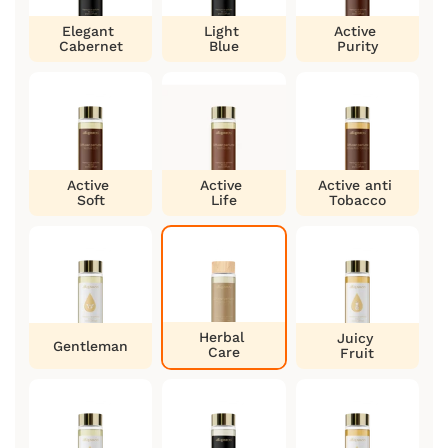
Elegant
Light
Active
Cabernet
Blue
Purity
Active
Active
Active anti
Soft
Life
Tobacco
Herbal
Juicy
Gentleman
Care
Fruit