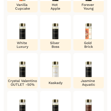
Vanilla
Hot
Forever
Cupcake
Apple
Young
White
Silver
Gold
Luxury
Boss
Brick
Crystal Valentino
Jasmine
Kaskady
OUTLET -50%
Aquatic