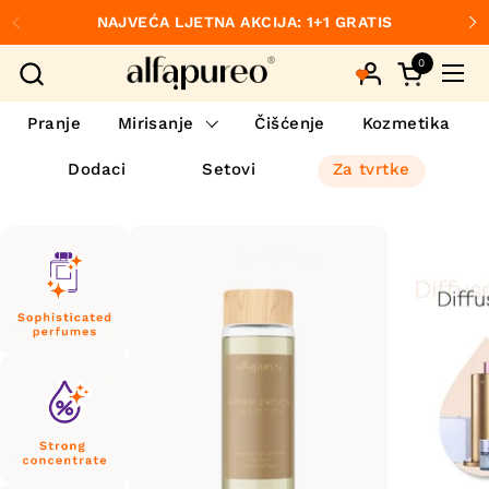
Preskoči na sadržaj
NAJVEĆA LJETNA AKCIJA: 1+1 GRATIS
Prethodno
S
0
Otvori koš
Otvo
Pranje
Mirisanje
Čišćenje
Kozmetika
Dodaci
Setovi
Za tvrtke