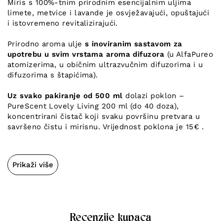
Miris s 100%-tnim prirodnim esencijalnim uljima
limete, metvice i lavande je osvježavajući, opuštajući
i istovremeno revitalizirajući.
Prirodno aroma ulje
s inoviranim sastavom za
upotrebu u svim vrstama aroma difuzora
(u AlfaPureo
atomizerima, u običnim ultrazvučnim difuzorima i u
difuzorima s štapićima).
Uz svako pakiranje od 500 ml
dolazi poklon –
PureScent Lovely Living 200 ml (do 40 doza),
koncentrirani čistač koji svaku površinu pretvara u
savršeno čistu i mirisnu. Vrijednost poklona je 15€ .
Prikaži više
Recenzije kupaca