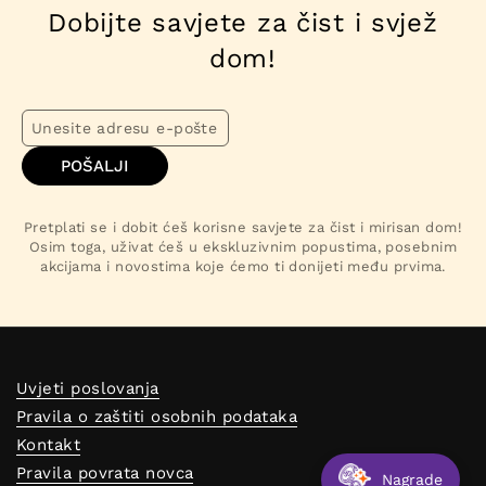
Dobijte savjete za čist i svjež
dom!
POŠALJI
Pretplati se i dobit ćeš korisne savjete za čist i mirisan dom!
Osim toga, uživat ćeš u ekskluzivnim popustima, posebnim
akcijama i novostima koje ćemo ti donijeti među prvima.
Uvjeti poslovanja
Pravila o zaštiti osobnih podataka
Kontakt
Pravila povrata novca
Nagrade