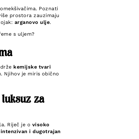
 omekšivačima. Poznati
 više prostora zauzimaju
tojak:
arganovo ulje
.
rfeme s uljem?
ima
sadrže
kemijske tvari
u. Njihov je miris obično
 luksuz za
a. Riječ je o
visoko
u
intenzivan i dugotrajan