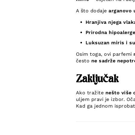
A što dodaje
arganovo u
Hranjiva njega vlak
Prirodna hipoalerg
Luksuzan miris i su
Osim toga, ovi parfemi
često
ne sadrže nepot
Zaključak
Ako tražite
nešto više 
uljem pravi je izbor. O
Kad ga jednom isprobate