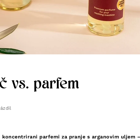
č vs. parfem
ázdil
. koncentrirani parfemi za pranje s arganovim uljem 