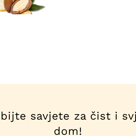
bijte savjete za čist i sv
dom!