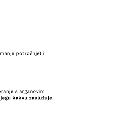
.
manje potrošnje) i
pranje s arganovim
njegu kakvu zaslužuje
.