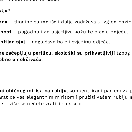
lje
?
ana
– tkanine su mekše i dulje zadržavaju izgled novih
enost
– pogodno i za osjetljivu kožu te dječju odjeću.
ptilan sjaj
– naglašava boje i svježinu odjeće.
ne začepljuju perilicu
,
ekološki su prihvatljiviji
(zbog 
rebne omekšivače
.
od običnog mirisa na rublju
, koncentrirani parfem za 
čarat će vas elegantnim mirisom i pružiti vašem rublju
 – više se nećete vratiti na staro.