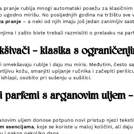
za pranje rublja mnogi automatski posežu za klasičnim
to ugodno mirišu. No posljednjih godina na tržištu sve
za pranje
– a neki od njih imaju još jedan zanimljiv sas
njima i zašto biste trebali razmisliti o prelasku na pa
kšivači – klasika s ograničenj
i omekšavaju rublje i daju mu miris. Međutim, često 
tljivu kožu, smanjiti upijanje ručnika i začepiti perilic
shlapi, osobito pri sušenju u sušilici.
i parfemi s arganovim uljem –
anovim uljem donose potpuno novi pristup njezi tekstil
im esencijama
, koje se koriste u maloj količini, ali daj
u i nakon nekoliko dana.