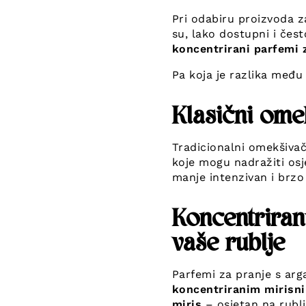
Pri odabiru proizvoda 
su, lako dostupni i čes
koncentrirani parfemi 
Pa koja je razlika među 
Klasični ome
Tradicionalni omekšivač
koje mogu nadražiti osje
manje intenzivan i brzo i
Koncentriran
vaše rublje
Parfemi za pranje s arg
koncentriranim mirisn
miris
– osjetan na rublj