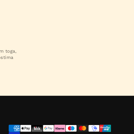
im toga,
ostima