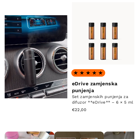
Ocjena: 4.96 od 5
eDrive zamjenska
punjenja
Set zamjenskih punjenja za
difuzor **eDrive** – 6 × 5 ml
€22,00