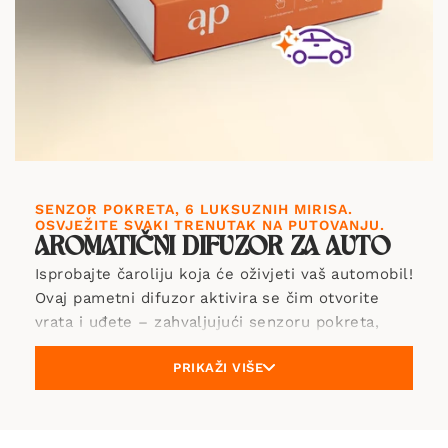
SENZOR POKRETA, 6 LUKSUZNIH MIRISA.
OSVJEŽITE SVAKI TRENUTAK NA PUTOVANJU.
AROMATIČNI DIFUZOR ZA AUTO
Isprobajte čaroliju koja će oživjeti vaš automobil!
Ovaj pametni difuzor aktivira se čim otvorite
vrata i uđete – zahvaljujući senzoru pokreta,
odmah će vas obaviti svježim mirisom već pri
PRIKAŽI VIŠE
prvoj vožnji. Ima dvije razine intenziteta, tako da
možete prilagoditi jačinu mirisa prema svom
raspoloženju. A ako danas ne želite miris?
Dovoljan je jedan pritisak i imate potpuni mir.