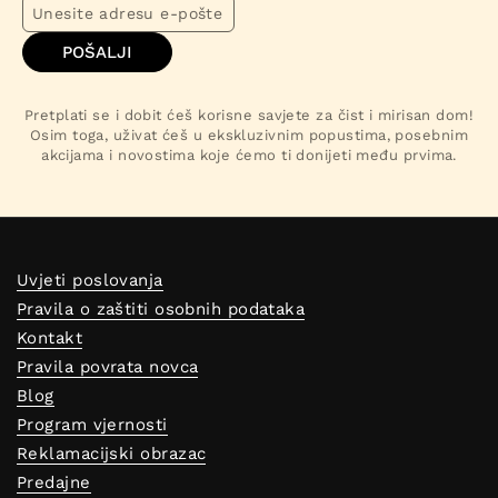
POŠALJI
Pretplati se i dobit ćeš korisne savjete za čist i mirisan dom!
Osim toga, uživat ćeš u ekskluzivnim popustima, posebnim
akcijama i novostima koje ćemo ti donijeti među prvima.
Uvjeti poslovanja
Pravila o zaštiti osobnih podataka
Kontakt
Pravila povrata novca
Blog
Program vjernosti
Reklamacijski obrazac
Predajne