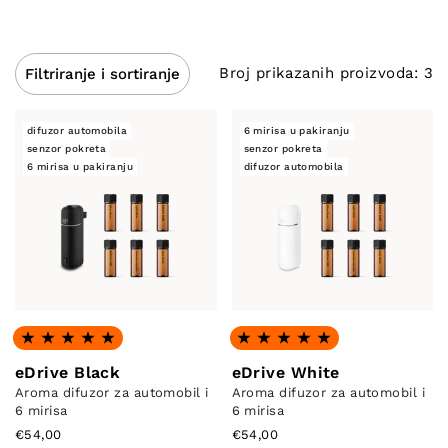
Punjiv je i uvijek spreman osvježiti vas kad vam
to najviše treba. U pakiranju se nalazi 6
luksuznih aroma ulja nadahnutih svjetski
Broj prikazanih proizvoda: 3
Filtriranje i sortiranje
poznatim parfemima, koja će vaš interijer
pretvoriti u oazu svježine. I ne brinite – ako vam
difuzor automobila
6 mirisa u pakiranju
se miris svidi, lako možete kupiti zamjensko
senzor pokreta
senzor pokreta
pakiranje!
6 mirisa u pakiranju
difuzor automobila
Ocjena: 4.91 od 5
Ocjena: 4.93 od 5
eDrive Black
eDrive White
Aroma difuzor za automobil i
Aroma difuzor za automobil i
6 mirisa
6 mirisa
€54,00
€54,00