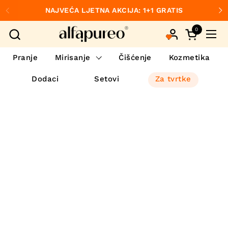
Preskoči na sadržaj
NAJVEĆA LJETNA AKCIJA: 1+1 GRATIS
Prethodno
S
0
Otvori koš
Otvo
Pranje
Mirisanje
Čišćenje
Kozmetika
Dodaci
Setovi
Za tvrtke