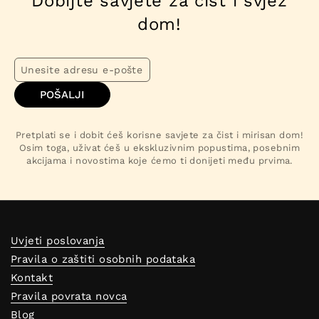
Dobijte savjete za čist i svjež
dom!
POŠALJI
Pretplati se i dobit ćeš korisne savjete za čist i mirisan dom!
Osim toga, uživat ćeš u ekskluzivnim popustima, posebnim
akcijama i novostima koje ćemo ti donijeti među prvima.
Uvjeti poslovanja
Pravila o zaštiti osobnih podataka
Kontakt
Pravila povrata novca
Blog