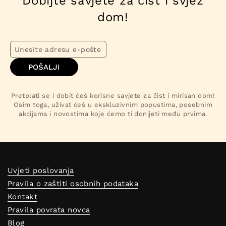
Dobijte savjete za čist i svjež
dom!
POŠALJI
Pretplati se i dobit ćeš korisne savjete za čist i mirisan dom!
Osim toga, uživat ćeš u ekskluzivnim popustima, posebnim
akcijama i novostima koje ćemo ti donijeti među prvima.
Uvjeti poslovanja
Pravila o zaštiti osobnih podataka
Kontakt
Pravila povrata novca
Blog