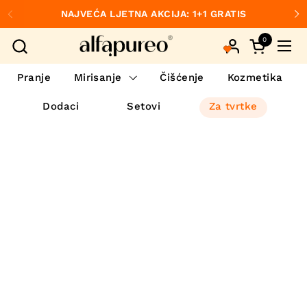
Preskoči na sadržaj
NAJVEĆA LJETNA AKCIJA: 1+1 GRATIS
Prethodno
S
0
Otvori koš
Otvo
Pranje
Mirisanje
Čišćenje
Kozmetika
Dodaci
Setovi
Za tvrtke