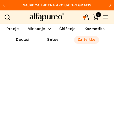
Preskoči na sadržaj
NAJVEĆA LJETNA AKCIJA: 1+1 GRATIS
Prethodno
S
0
Otvori koš
Otvo
Pranje
Mirisanje
Čišćenje
Kozmetika
Dodaci
Setovi
Za tvrtke