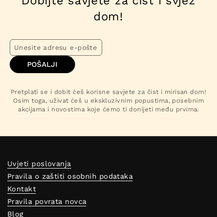
Dobijte savjete za čist i svjež
dom!
POŠALJI
Pretplati se i dobit ćeš korisne savjete za čist i mirisan dom!
Osim toga, uživat ćeš u ekskluzivnim popustima, posebnim
akcijama i novostima koje ćemo ti donijeti među prvima.
Uvjeti poslovanja
Pravila o zaštiti osobnih podataka
Kontakt
Pravila povrata novca
Blog