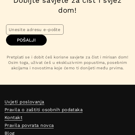
Dobijte savjete za čist i svjež
dom!
POŠALJI
Pretplati se i dobit ćeš korisne savjete za čist i mirisan dom!
Osim toga, uživat ćeš u ekskluzivnim popustima, posebnim
akcijama i novostima koje ćemo ti donijeti među prvima.
Uvjeti poslovanja
Pravila o zaštiti osobnih podataka
Kontakt
Pravila povrata novca
Blog