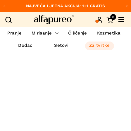
Preskoči na sadržaj
NAJVEĆA LJETNA AKCIJA: 1+1 GRATIS
Prethodno
S
0
Otvori koš
Otvo
Pranje
Mirisanje
Čišćenje
Kozmetika
Dodaci
Setovi
Za tvrtke