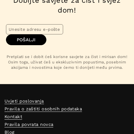
Dobijte savjete za čist i svjež
dom!
POŠALJI
Pretplati se i dobit ćeš korisne savjete za čist i mirisan dom!
Osim toga, uživat ćeš u ekskluzivnim popustima, posebnim
akcijama i novostima koje ćemo ti donijeti među prvima.
Uvjeti poslovanja
Pravila o zaštiti osobnih podataka
Kontakt
Pravila povrata novca
Blog