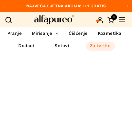
Preskoči na sadržaj
NAJVEĆA LJETNA AKCIJA: 1+1 GRATIS
Prethodno
S
0
Otvori koš
Otvo
Pranje
Mirisanje
Čišćenje
Kozmetika
Dodaci
Setovi
Za tvrtke