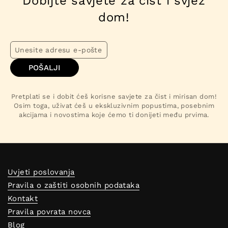
Dobijte savjete za čist i svjež
dom!
POŠALJI
Pretplati se i dobit ćeš korisne savjete za čist i mirisan dom!
Osim toga, uživat ćeš u ekskluzivnim popustima, posebnim
akcijama i novostima koje ćemo ti donijeti među prvima.
Uvjeti poslovanja
Pravila o zaštiti osobnih podataka
Kontakt
Pravila povrata novca
Blog