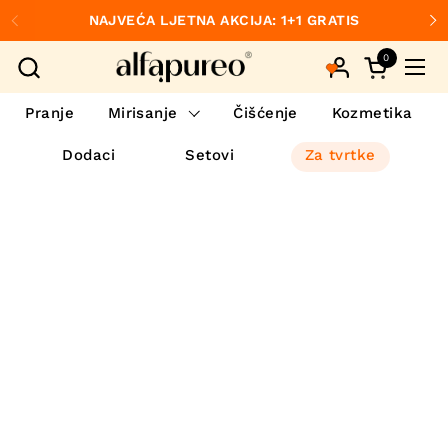
Preskoči na sadržaj
NAJVEĆA LJETNA AKCIJA: 1+1 GRATIS
Prethodno
S
0
Otvori koš
Otvo
Pranje
Mirisanje
Čišćenje
Kozmetika
Dodaci
Setovi
Za tvrtke