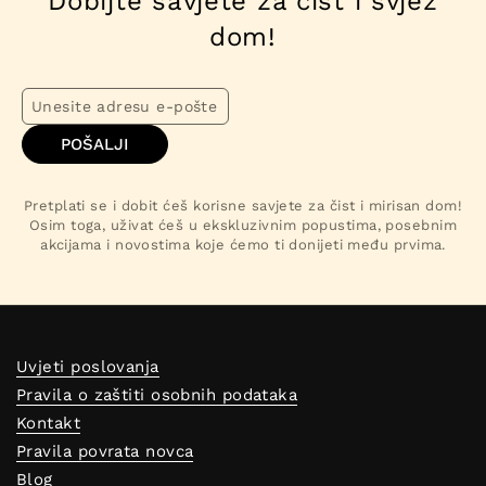
Dobijte savjete za čist i svjež
dom!
POŠALJI
Pretplati se i dobit ćeš korisne savjete za čist i mirisan dom!
Osim toga, uživat ćeš u ekskluzivnim popustima, posebnim
akcijama i novostima koje ćemo ti donijeti među prvima.
Uvjeti poslovanja
Pravila o zaštiti osobnih podataka
Kontakt
Pravila povrata novca
Blog