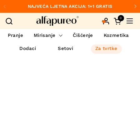
Preskoči na sadržaj
NAJVEĆA LJETNA AKCIJA: 1+1 GRATIS
Prethodno
S
0
Otvori koš
Otvo
Pranje
Mirisanje
Čišćenje
Kozmetika
Dodaci
Setovi
Za tvrtke