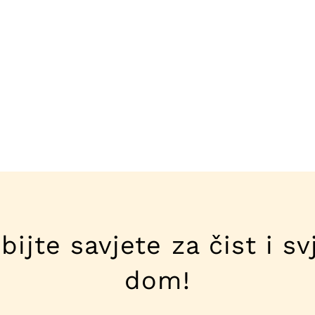
bijte savjete za čist i sv
dom!