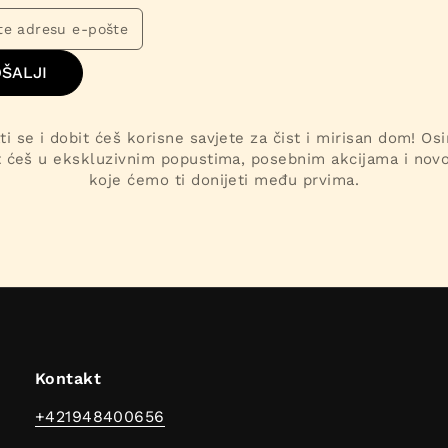
ŠALJI
ti se i dobit ćeš korisne savjete za čist i mirisan dom! Os
t ćeš u ekskluzivnim popustima, posebnim akcijama i nov
koje ćemo ti donijeti među prvima.
Kontakt
+421948400656