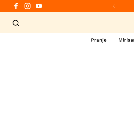
Preskoči na sadržaj
Facebook
Instagram
YouTube
Prethod
Pranje
Mirisa