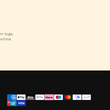
im toga,
ostima