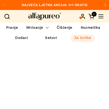
Preskoči na sadržaj
NAJVEĆA LJETNA AKCIJA: 1+1 GRATIS
Prethodno
S
0
Otvori koš
Otvo
Pranje
Mirisanje
Čišćenje
Kozmetika
Dodaci
Setovi
Za tvrtke