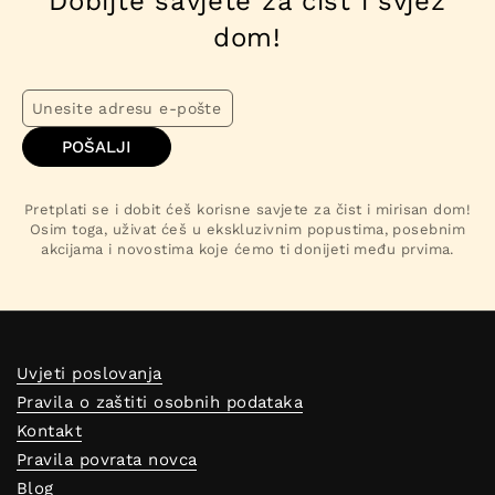
Dobijte savjete za čist i svjež
dom!
POŠALJI
Pretplati se i dobit ćeš korisne savjete za čist i mirisan dom!
Osim toga, uživat ćeš u ekskluzivnim popustima, posebnim
akcijama i novostima koje ćemo ti donijeti među prvima.
Uvjeti poslovanja
Pravila o zaštiti osobnih podataka
Kontakt
Pravila povrata novca
Blog