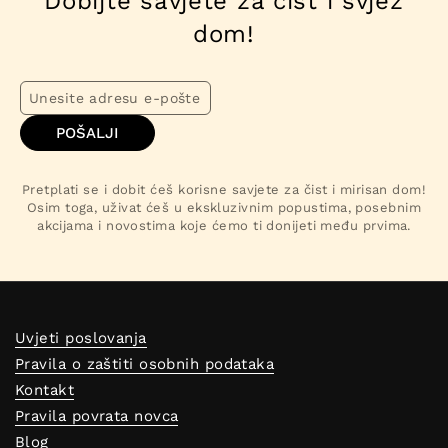
Dobijte savjete za čist i svjež
dom!
POŠALJI
Pretplati se i dobit ćeš korisne savjete za čist i mirisan dom!
Osim toga, uživat ćeš u ekskluzivnim popustima, posebnim
akcijama i novostima koje ćemo ti donijeti među prvima.
Uvjeti poslovanja
Pravila o zaštiti osobnih podataka
Kontakt
Pravila povrata novca
Blog