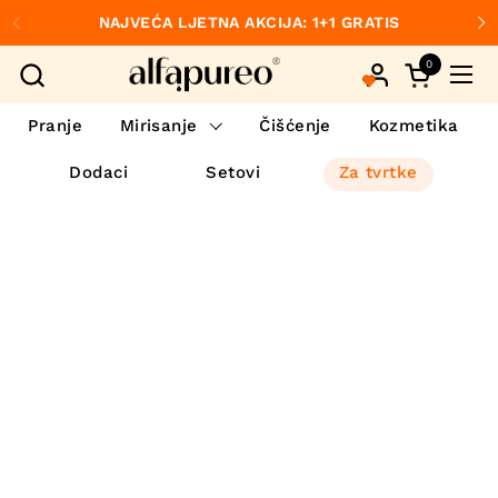
Preskoči na sadržaj
NAJVEĆA LJETNA AKCIJA: 1+1 GRATIS
Prethodno
S
0
Otvori koš
Otvo
Pranje
Mirisanje
Čišćenje
Kozmetika
Dodaci
Setovi
Za tvrtke