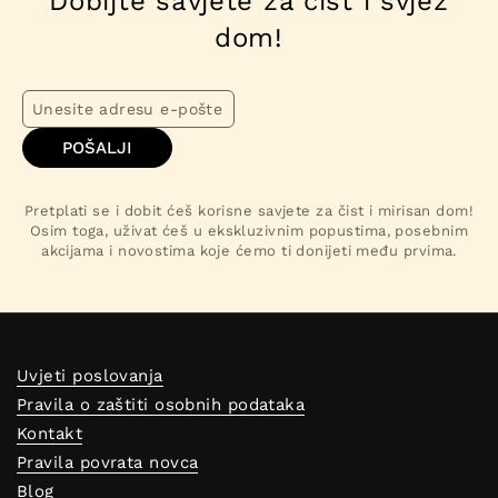
Dobijte savjete za čist i svjež
dom!
POŠALJI
Pretplati se i dobit ćeš korisne savjete za čist i mirisan dom!
Osim toga, uživat ćeš u ekskluzivnim popustima, posebnim
akcijama i novostima koje ćemo ti donijeti među prvima.
Uvjeti poslovanja
Pravila o zaštiti osobnih podataka
Kontakt
Pravila povrata novca
Blog