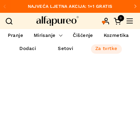
Preskoči na sadržaj
NAJVEĆA LJETNA AKCIJA: 1+1 GRATIS
Prethodno
S
0
Otvori koš
Otvo
Pranje
Mirisanje
Čišćenje
Kozmetika
Dodaci
Setovi
Za tvrtke