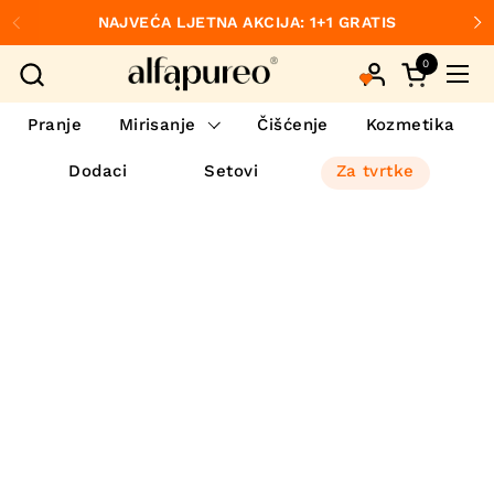
Preskoči na sadržaj
NAJVEĆA LJETNA AKCIJA: 1+1 GRATIS
Prethodno
S
0
Otvori koš
Otvo
Pranje
Mirisanje
Čišćenje
Kozmetika
Dodaci
Setovi
Za tvrtke