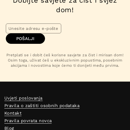
Dobijte savjete za čist i svjež
dom!
POŠALJI
Pretplati se i dobit ćeš korisne savjete za čist i mirisan dom!
Osim toga, uživat ćeš u ekskluzivnim popustima, posebnim
akcijama i novostima koje ćemo ti donijeti među prvima.
Uvjeti poslovanja
Pravila o zaštiti osobnih podataka
Kontakt
Pravila povrata novca
Blog