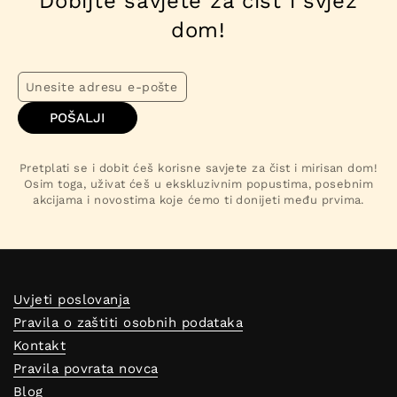
Dobijte savjete za čist i svjež
dom!
POŠALJI
Pretplati se i dobit ćeš korisne savjete za čist i mirisan dom!
Osim toga, uživat ćeš u ekskluzivnim popustima, posebnim
akcijama i novostima koje ćemo ti donijeti među prvima.
Uvjeti poslovanja
Pravila o zaštiti osobnih podataka
Kontakt
Pravila povrata novca
Blog