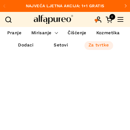
Preskoči na sadržaj
NAJVEĆA LJETNA AKCIJA: 1+1 GRATIS
Prethodno
S
0
Otvori koš
Otvo
Pranje
Mirisanje
Čišćenje
Kozmetika
Dodaci
Setovi
Za tvrtke