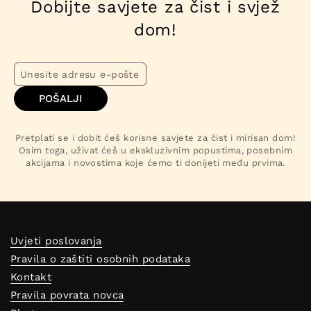
Dobijte savjete za čist i svjež
dom!
POŠALJI
Pretplati se i dobit ćeš korisne savjete za čist i mirisan dom!
Osim toga, uživat ćeš u ekskluzivnim popustima, posebnim
akcijama i novostima koje ćemo ti donijeti među prvima.
Uvjeti poslovanja
Pravila o zaštiti osobnih podataka
Kontakt
Pravila povrata novca