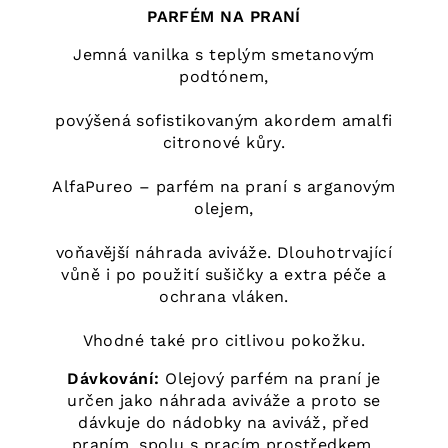
PARFÉM NA PRANÍ
Jemná vanilka s teplým smetanovým
podtónem,
povýšená sofistikovaným akordem amalfi
citronové kůry.
AlfaPureo – parfém na praní s arganovým
olejem,
voňavější náhrada aviváže. Dlouhotrvající
vůně i po použití sušičky a extra péče a
ochrana vláken.
Vhodné také pro citlivou pokožku.
Dávkování:
Olejový parfém na praní je
určen jako náhrada aviváže a proto se
dávkuje do nádobky na aviváž, před
praním, spolu s pracím prostředkem.