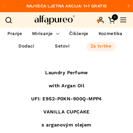
Preskoči na sadržaj
NAJVEĆA LJETNA AKCIJA: 1+1 GRATIS
Prethodno
S
0
Otvori koš
Otvo
Pranje
Mirisanje
Čišćenje
Kozmetika
Dodaci
Setovi
Za tvrtke
Laundry Perfume
with Argan Oil
UFI: E9S2-P0KN-900Q-MPP4
VANILLA CUPCAKE
s arganovým olejem