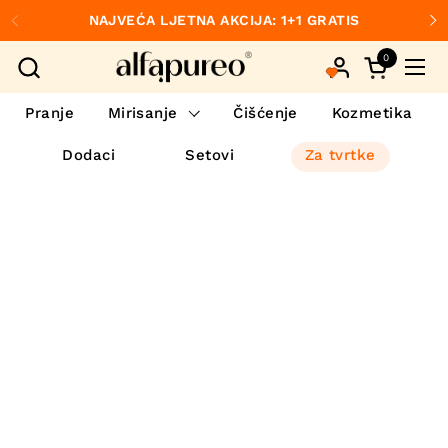
Preskoči na sadržaj
NAJVEĆA LJETNA AKCIJA: 1+1 GRATIS
Prethodno
S
0
Otvori koš
Otvo
Pranje
Mirisanje
Čišćenje
Kozmetika
Dodaci
Setovi
Za tvrtke