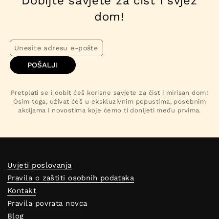
Dobijte savjete za čist i svjež
dom!
POŠALJI
Pretplati se i dobit ćeš korisne savjete za čist i mirisan dom!
Osim toga, uživat ćeš u ekskluzivnim popustima, posebnim
akcijama i novostima koje ćemo ti donijeti među prvima.
Uvjeti poslovanja
Pravila o zaštiti osobnih podataka
Kontakt
Pravila povrata novca
Blog