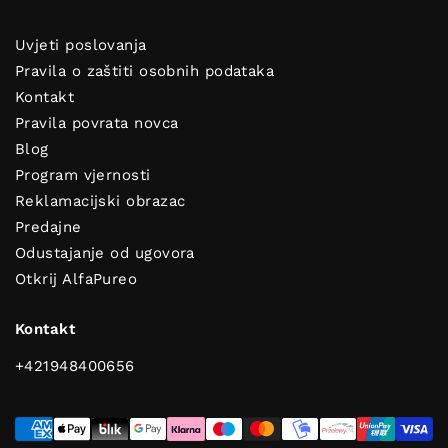
Uvjeti poslovanja
Pravila o zaštiti osobnih podataka
Kontakt
Pravila povrata novca
Blog
Program vjernosti
Reklamacijski obrazac
Predajne
Dobijte savjete za čist i svjež
Odustajanje od ugovora
dom!
Otkrij AlfaPureo
Kontakt
+421948400656
POŠALJI
Pretplati se i dobit ćeš korisne savjete za čist i mirisan dom!