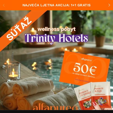
Preskoči na sadržaj
NAJVEĆA LJETNA AKCIJA: 1+1 GRATIS
Prethodno
S