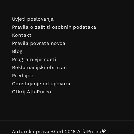
Uvjeti poslovanja
Do
Pravila o zaštiti osobnih podataka
Kontakt
Pravila povrata novca
Blog
Program vjernosti
Reklamacijski obrazac
Predajne
PO
Odustajanje od ugovora
Otkrij AlfaPureo
Pretpla
uživa
Autorska prava © od 2018
AlfaPureo🧡
.