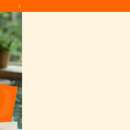
DODAJ PARAN BROJ PROIZVODA U KOŠARICU, SV
Sljedeće