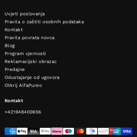
Uvjeti poslovanja
Pravila o zaštiti osobnih podataka
Kontakt
Pravila povrata novca
Blog
Program vjernosti
Reklamacijski obrazac
Predajne
Dobijte savjete za čist i svjež
Odustajanje od ugovora
dom!
Otkrij AlfaPureo
Kontakt
+421948400656
POŠALJI
Pretplati se i dobit ćeš korisne savjete za čist i mirisan dom!