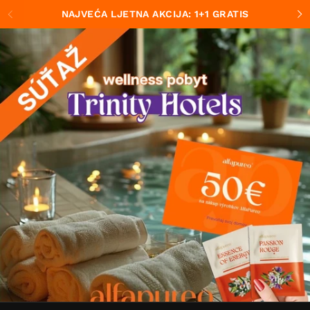
Preskoči na sadržaj
NAJVEĆA LJETNA AKCIJA: 1+1 GRATIS
Prethodno
S