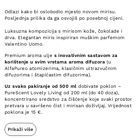
Odlazi kako bi oslobodio mjesto novom mirisu.
Posljednja prilika da ga osvojiš po posebnoj cijeni.
Luksuzna kompozicija s mirisom kože, čokolade i
drva. Elegantan miris inspiriran muškim parfemom
Valentino Uomo.
Premium aroma ulje
s inovativnim sastavom za
korištenje u svim vrstama aroma difuzora
(u
AlfaPureo atomizerima, klasičnim ultrazvučnim
difuzorima i štapićastim difuzorima).
Uz svako pakiranje od 500 ml
dobivate poklon –
PureScent Lovely Living od 200 ml (do 40 doza),
koncentrirano sredstvo za čišćenje koje svaki prostor
pretvara u savršeno čist i mirisan doživljaj. Vrijednost
poklona je 15 €.
Prikaži više