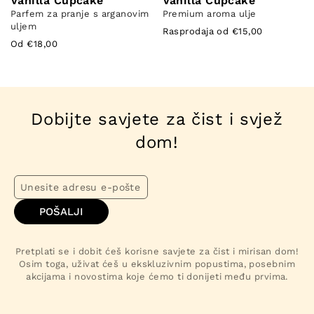
Vanilla Cupcake
Vanilla Cupcake
Parfem za pranje s arganovim
Premium aroma ulje
uljem
Rasprodaja od €15,00
Od €18,00
Dobijte savjete za čist i svjež
dom!
POŠALJI
Pretplati se i dobit ćeš korisne savjete za čist i mirisan dom!
Osim toga, uživat ćeš u ekskluzivnim popustima, posebnim
akcijama i novostima koje ćemo ti donijeti među prvima.