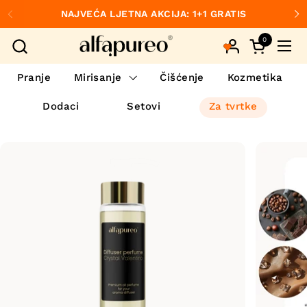
Preskoči na sadržaj
NAJVEĆA LJETNA AKCIJA: 1+1 GRATIS
Prethodno
S
0
Otvori koš
Otvo
Pranje
Mirisanje
Čišćenje
Kozmetika
Dodaci
Setovi
Za tvrtke