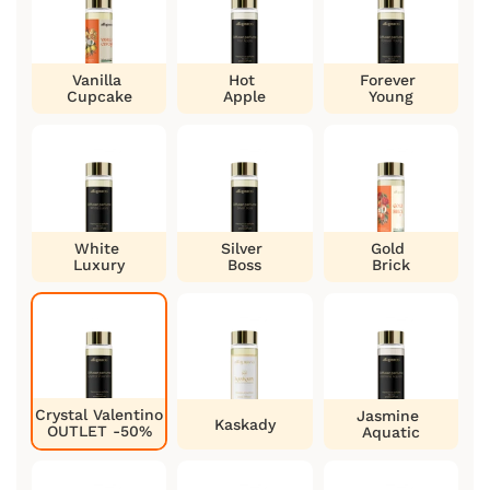
Vanilla
Hot
Forever
Cupcake
Apple
Young
White
Silver
Gold
Luxury
Boss
Brick
Crystal Valentino
Jasmine
Kaskady
OUTLET -50%
Aquatic