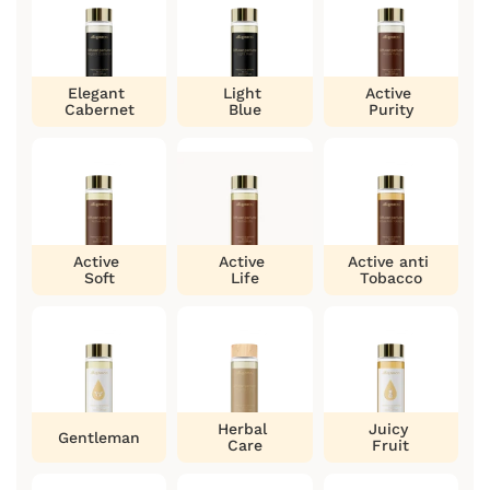
Elegant
Light
Active
Cabernet
Blue
Purity
Active
Active
Active anti
Soft
Life
Tobacco
Herbal
Juicy
Gentleman
Care
Fruit