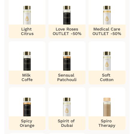
Light
Love Roses
Medical Care
Citrus
OUTLET -50%
OUTLET -50%
Milk
Sensual
Soft
Coffe
Patchouli
Cotton
Spicy
Spirit of
Spiro
Orange
Dubai
Therapy