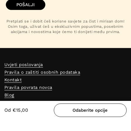
POŠALJI
Pretplati se i dobit ćeš korisne savjete za čist i mirisan dom!
Osim toga, uživat ćeš u ekskluzivnim popustima, posebnim
akcijama i novostima koje ćemo ti donijeti među prvima.
Uvjeti poslovanja
Pravila o zaštiti osobnih podataka
Kontakt
Pravila povrata novca
Blog
Program vjernosti
Nagrade
Od €15,00
Reklamacijski obrazac
Odaberite opcije
Predajne
Odustajanje od ugovora