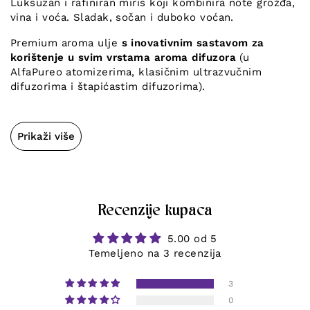
Luksuzan i rafiniran miris koji kombinira note grožđa,
vina i voća. Sladak, sočan i duboko voćan.
Premium aroma ulje
s inovativnim sastavom za
korištenje u svim vrstama aroma difuzora
(u
AlfaPureo atomizerima, klasičnim ultrazvučnim
difuzorima i štapićastim difuzorima).
Prikaži više
Recenzije kupaca
5.00 od 5
Temeljeno na 3 recenzija
3
0