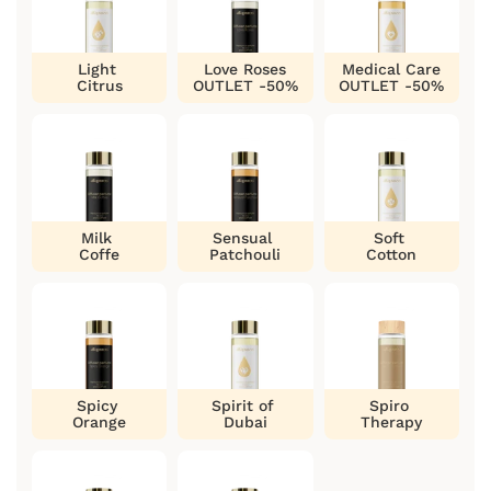
Light
Love Roses
Medical Care
Citrus
OUTLET -50%
OUTLET -50%
Milk
Sensual
Soft
Coffe
Patchouli
Cotton
Spicy
Spirit of
Spiro
Orange
Dubai
Therapy