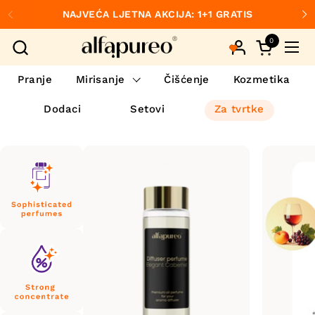
Preskoči na sadržaj
NAJVEĆA LJETNA AKCIJA: 1+1 GRATIS
Prethodno
S
0
Otvori koš
Otvo
Pranje
Mirisanje
Čišćenje
Kozmetika
Dodaci
Setovi
Za tvrtke