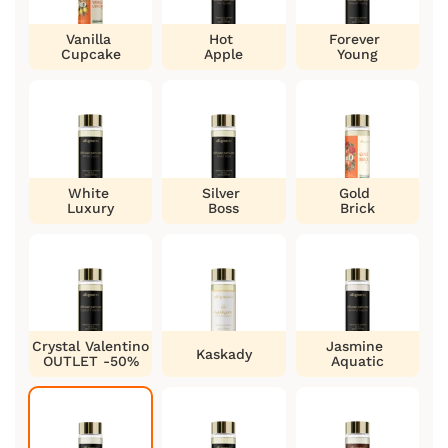
Vanilla
Hot
Forever
Cupcake
Apple
Young
White
Silver
Gold
Luxury
Boss
Brick
Crystal Valentino
Jasmine
Kaskady
OUTLET -50%
Aquatic