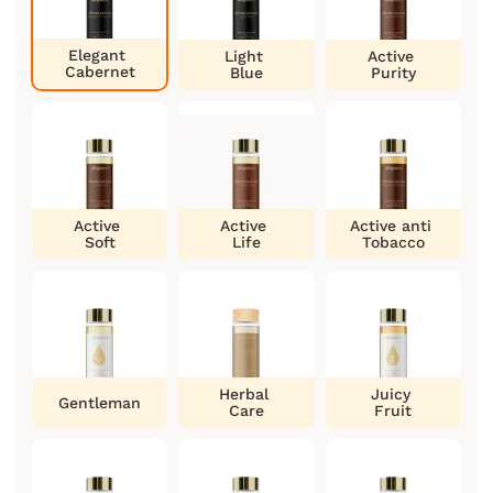
Elegant
Light
Active
Cabernet
Blue
Purity
Active
Active
Active anti
Soft
Life
Tobacco
Herbal
Juicy
Gentleman
Care
Fruit