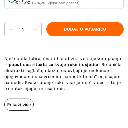
€44,00
(€35,20 Cijena bez poreza)
Količina
DODAJ U KOŠARICU
Nježno eksfolira, čisti i hidratizira već tijekom pranja
–
poput spa rituala za tvoje ruke i osjetila
. Botanički
ekstrakti zaglađuju kožu, ostavljaju je mekanom,
njegovanom i s savršenim „smooth finish” osjećajem
na dodir. Svako pranje ruku više je od čistoće – to je
trenutak njege, mirisa i mira.
Prikaži više