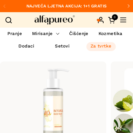
Preskoči na sadržaj
NAJVEĆA LJETNA AKCIJA: 1+1 GRATIS
Prethodno
S
0
Otvori koš
Otvo
Pranje
Mirisanje
Čišćenje
Kozmetika
Dodaci
Setovi
Za tvrtke