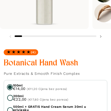
(4)
Ocjena: 5.0 od 5
Botanical Hand Wash
Pure Extracts & Smooth Finish Complex
100ml
€14,00
(€11,20 Cijena bez poreza)
200ml
€22,00
(€17,60 Cijena bez poreza)
500ml + GRATIS Hand Cream Serum 30ml u
privjesku