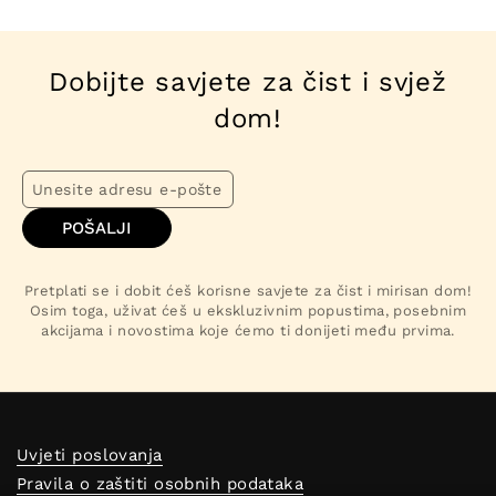
Dobijte savjete za čist i svjež
dom!
POŠALJI
Pretplati se i dobit ćeš korisne savjete za čist i mirisan dom!
Osim toga, uživat ćeš u ekskluzivnim popustima, posebnim
akcijama i novostima koje ćemo ti donijeti među prvima.
Uvjeti poslovanja
Pravila o zaštiti osobnih podataka