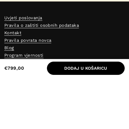
Uvjeti poslovanja
Pravila o zaštiti osobnih podataka
Kontakt
Pravila povrata novca
Blog
Program vjernosti
Reklamacijski obrazac
Nagrade
€799,00
DODAJ U KOŠARICU
Predajne
Odustajanje od ugovora
Otkrij AlfaPureo
Kontakt
+421948400656