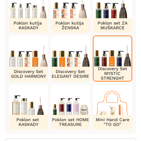
Poklon kutija
Poklon kutija
Poklon set ZA
KASKADY
ŽENSKA
MUŠKARCE
Discovery Set
Discovery Set
Discovery Set
MYSTIC
GOLD HARMONY
ELEGANT DESIRE
STRENGHT
Poklon set
Poklon set HOME
Mini Hand Care
KASKADY
TREASURE
"TO GO"