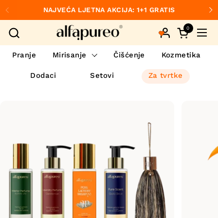
Preskoči na sadržaj
NAJVEĆA LJETNA AKCIJA: 1+1 GRATIS
Prethodno
S
0
Otvori koš
Otvo
Pranje
Mirisanje
Čišćenje
Kozmetika
Dodaci
Setovi
Za tvrtke