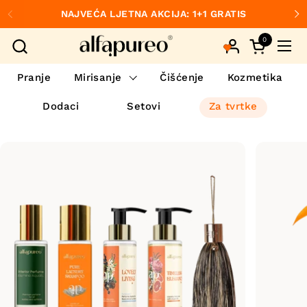
Preskoči na sadržaj
NAJVEĆA LJETNA AKCIJA: 1+1 GRATIS
Prethodno
S
0
Otvori koš
Otvo
Pranje
Mirisanje
Čišćenje
Kozmetika
Dodaci
Setovi
Za tvrtke