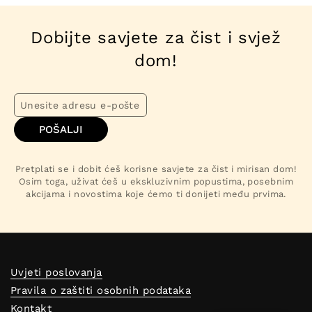
Dobijte savjete za čist i svjež
dom!
POŠALJI
Pretplati se i dobit ćeš korisne savjete za čist i mirisan dom!
Osim toga, uživat ćeš u ekskluzivnim popustima, posebnim
akcijama i novostima koje ćemo ti donijeti među prvima.
Uvjeti poslovanja
Pravila o zaštiti osobnih podataka
Kontakt