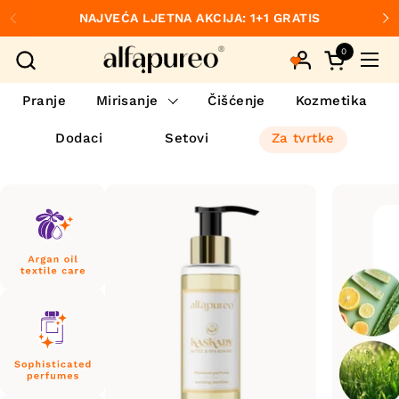
Preskoči na sadržaj
NAJVEĆA LJETNA AKCIJA: 1+1 GRATIS
Prethodno
S
0
Otvori koš
Otvo
Pranje
Mirisanje
Čišćenje
Kozmetika
Dodaci
Setovi
Za tvrtke