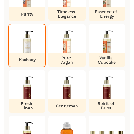
Timeless
Essence of
Purity
Elegance
Energy
Pure
Vanilla
Kaskady
Argan
Cupcake
Fresh
Spirit of
Gentleman
Linen
Dubai