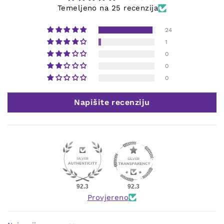
Temeljeno na 25 recenzija
24
1
0
0
0
Napišite recenziju
92.3
92.3
Provjereno