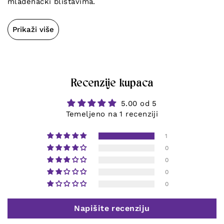
mladenački blistavima.
Prikaži više
Recenzije kupaca
5.00 od 5
Temeljeno na 1 recenziji
1
0
0
0
0
Napišite recenziju