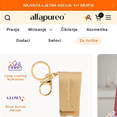
Preskoči na sadržaj
NAJVEĆA LJETNA AKCIJA: 1+1 GRATIS
Prethodno
S
0
Otvori koš
Otvo
Pranje
Mirisanje
Čišćenje
Kozmetika
Dodaci
Setovi
Za tvrtke