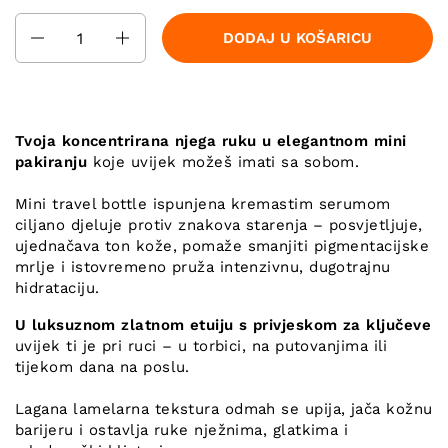
Količina
DODAJ U KOŠARICU
Tvoja koncentrirana njega ruku u elegantnom mini
pakiranju
koje uvijek možeš imati sa sobom.
Mini travel bottle ispunjena kremastim serumom
ciljano djeluje protiv znakova starenja – posvjetljuje,
ujednačava ton kože, pomaže smanjiti pigmentacijske
mrlje i istovremeno pruža intenzivnu, dugotrajnu
hidrataciju.
U luksuznom zlatnom etuiju s privjeskom za ključeve
uvijek ti je pri ruci – u torbici, na putovanjima ili
tijekom dana na poslu.
Lagana lamelarna tekstura odmah se upija, jača kožnu
barijeru i ostavlja ruke nježnima, glatkima i