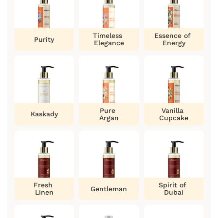
Timeless
Essence of
Purity
Elegance
Energy
Pure
Vanilla
Kaskady
Argan
Cupcake
Fresh
Spirit of
Gentleman
Linen
Dubai