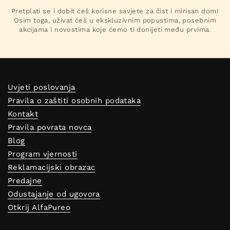
Pretplati se i dobit ćeš korisne savjete za čist i mirisan dom!
Osim toga, uživat ćeš u ekskluzivnim popustima, posebnim
akcijama i novostima koje ćemo ti donijeti među prvima.
Uvjeti poslovanja
Pravila o zaštiti osobnih podataka
Kontakt
Pravila povrata novca
Blog
Program vjernosti
Reklamacijski obrazac
Predajne
Odustajanje od ugovora
Otkrij AlfaPureo