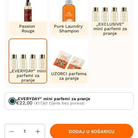
„EXCLUSIVE“
Passion
Pure Laundry
mini parfemi za
Rouge
Shampoo
pranje
„EVERYDAY“ mini
UZORCI parfema
parfemi za
za pranje
pranje
„EVERYDAY“ mini parfemi za pranje
€22,00
(€17,60 Cijena bez poreza)
Količina
DODAJ U KOŠARICU