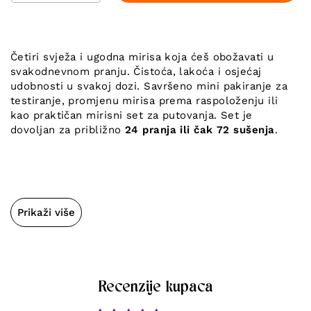
Četiri svježa i ugodna mirisa koja ćeš obožavati u
svakodnevnom pranju. Čistoća, lakoća i osjećaj
udobnosti u svakoj dozi. Savršeno mini pakiranje za
testiranje, promjenu mirisa prema raspoloženju ili
kao praktičan mirisni set za putovanja. Set je
dovoljan za približno
24 pranja ili čak 72 sušenja
.
Prikaži više
Recenzije kupaca