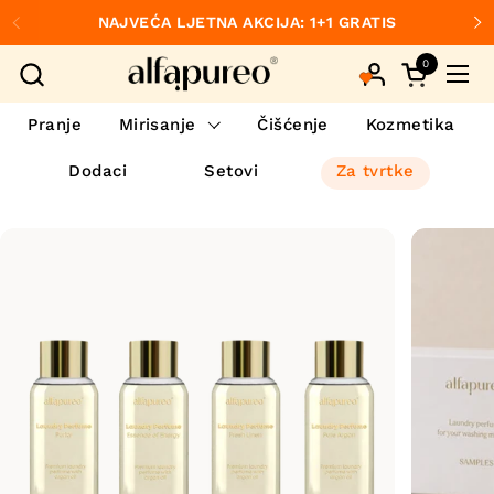
Preskoči na sadržaj
NAJVEĆA LJETNA AKCIJA: 1+1 GRATIS
Prethodno
S
0
Otvori koš
Otvo
Pranje
Mirisanje
Čišćenje
Kozmetika
Dodaci
Setovi
Za tvrtke