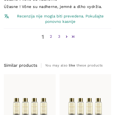
Úžasne ! Vône su nadherne, jemné a dlho vydržia.
Recenzija nije mogla biti prevedena. Pokušajte
ponovno kasnije
1
2
3
Similar products
You may also
like
these products