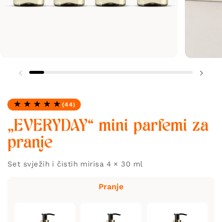
(44)
Ocjena: 4.91 od 5
„EVERYDAY“ mini parfemi za
pranje
Set svježih i čistih mirisa 4 × 30 ml
Pranje