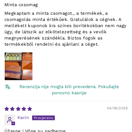
Minta cxsomag
Megkaptam a minta csomagot., a termékek, a
csomagolás minta értékűek. Gratulálok a cégnek. A
mellékelt kuponok kis színes borítékokban nem nagy
ügy, de látszik az elkötelezettség és a vevők
megnyerésének szándékla. Biztos fogok as
termékekből rendelni és ajánlani a céget.
Recenzija nije mogla biti prevedena. Pokušajte
ponovno kasnije
04/08/2026
Karin
Úžasne ! Vône su nadherne