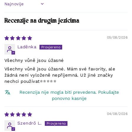
Sort by
Recenzije na drugim jezicima
05/08/2026
Laděnka
Všechny vůně jsou úžasné
Všechny vůně jsou úžasné. Mám své favority, ale
žádná není vyloženě nepříjemná. Už jiné značky
nechci používat⭐️⭐️⭐️⭐️⭐️
Recenzija nije mogla biti prevedena. Pokušajte
ponovno kasnije
04/08/2026
Szendrő L.