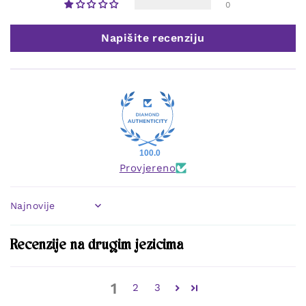
0
Napišite recenziju
100.0
Provjereno
Sort by
Recenzije na drugim jezicima
1
2
3