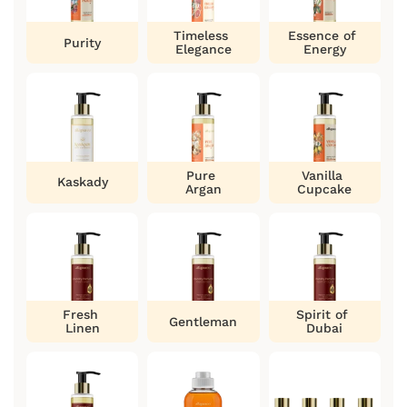
Timeless
Essence of
Purity
Elegance
Energy
Pure
Vanilla
Kaskady
Argan
Cupcake
Fresh
Spirit of
Gentleman
Linen
Dubai