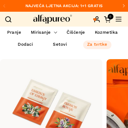
Preskoči na sadržaj
NAJVEĆA LJETNA AKCIJA: 1+1 GRATIS
Prethodno
S
0
Otvori koš
Otvo
Pranje
Mirisanje
Čišćenje
Kozmetika
Dodaci
Setovi
Za tvrtke