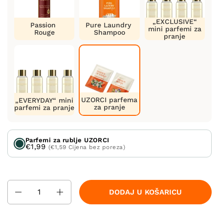
„EXCLUSIVE“
Passion
Pure Laundry
mini parfemi za
Rouge
Shampoo
pranje
UZORCI parfema
„EVERYDAY“ mini
za pranje
parfemi za pranje
Parfemi za rublje UZORCI
€1,99
(€1,59 Cijena bez poreza)
Količina
DODAJ U KOŠARICU