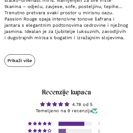
slatko-drvenast miris. Namijenjen za sve vrste
tkanina – odjeću, zavjese, sofe, posteljinu, tepihe…
Trenutno pretvara svaki prostor u mirisnu oazu.
Passion Rouge spaja intenzivne tonove šafrana i
jantara s elegantnim podtonovima cedrovine i nježnog
jasmina. Idealan je za ljubitelje luksuznih, zavodljivih
i dugotrajnih mirisa s bogatim i izražajnim slojevima.
Prikaži više
Recenzije kupaca
4.78 od 5
Temeljeno na 9 recenzija
7
2