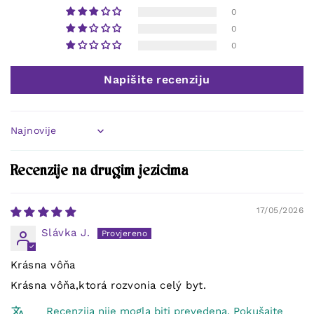
0
0
0
Napišite recenziju
Sort by
Recenzije na drugim jezicima
17/05/2026
Slávka J.
Krásna vôňa
Krásna vôňa,ktorá rozvonia celý byt.
Recenzija nije mogla biti prevedena. Pokušajte