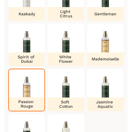
Light
Kaskady
Gentleman
Citrus
Spirit of
White
Mademoiselle
Dubai
Flower
Passion
Soft
Jasmine
Rouge
Cotton
Aquatic