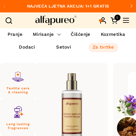
Preskoči na sadržaj
NAJVEĆA LJETNA AKCIJA: 1+1 GRATIS
Prethodno
S
0
Otvori koš
Otvo
Pranje
Mirisanje
Čišćenje
Kozmetika
Dodaci
Setovi
Za tvrtke