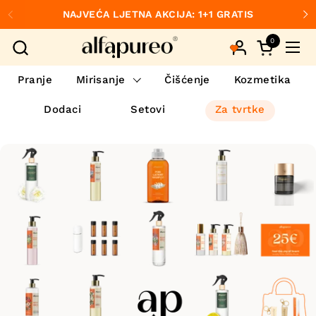
Preskoči na sadržaj
NAJVEĆA LJETNA AKCIJA: 1+1 GRATIS
Prethodno
S
0
Otvori koš
Otvo
Pranje
Mirisanje
Čišćenje
Kozmetika
Dodaci
Setovi
Za tvrtke