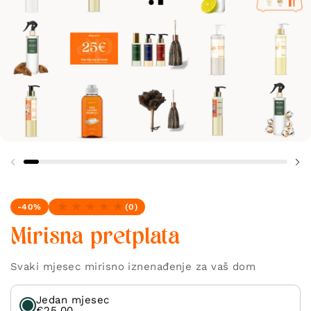
-40%
(0)
Nema recenzija
Mirisna pretplata
Svaki mjesec mirisno iznenađenje za vaš dom
Jedan mjesec
€25,00