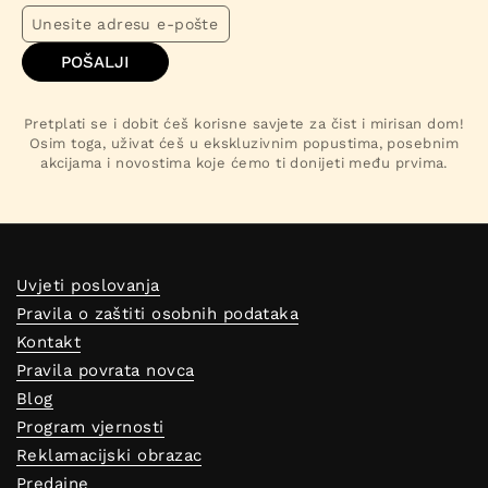
POŠALJI
Pretplati se i dobit ćeš korisne savjete za čist i mirisan dom!
Osim toga, uživat ćeš u ekskluzivnim popustima, posebnim
akcijama i novostima koje ćemo ti donijeti među prvima.
Uvjeti poslovanja
Pravila o zaštiti osobnih podataka
Kontakt
Pravila povrata novca
Blog
Program vjernosti
Reklamacijski obrazac
Predajne