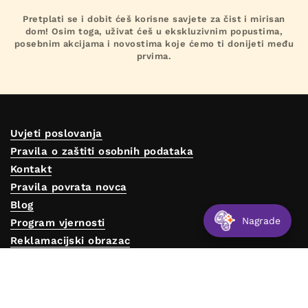
Pretplati se i dobit ćeš korisne savjete za čist i mirisan
dom! Osim toga, uživat ćeš u ekskluzivnim popustima,
posebnim akcijama i novostima koje ćemo ti donijeti među
prvima.
Uvjeti poslovanja
Pravila o zaštiti osobnih podataka
Kontakt
Pravila povrata novca
Blog
Nagrade
Program vjernosti
Reklamacijski obrazac
Predajne
€312,00
Odaberite opcije
Odustajanje od ugovora
Otkrij AlfaPureo