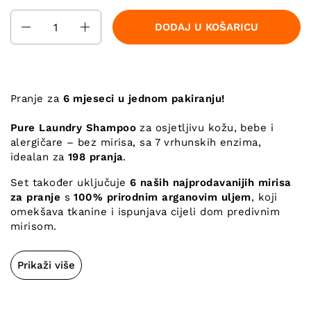
Količina
DODAJ U KOŠARICU
Pranje za
6 mjeseci u jednom pakiranju!
Pure Laundry Shampoo
za osjetljivu kožu, bebe i
alergičare – bez mirisa, sa 7 vrhunskih enzima,
idealan za
198 pranja
.
Set također uključuje
6 naših najprodavanijih mirisa
za pranje
s
100% prirodnim arganovim uljem
, koji
omekšava tkanine i ispunjava cijeli dom predivnim
mirisom.
Prikaži više