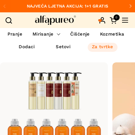
Preskoči na sadržaj
NAJVEĆA LJETNA AKCIJA: 1+1 GRATIS
Prethodno
S
0
Otvori koš
Otvo
Pranje
Mirisanje
Čišćenje
Kozmetika
Dodaci
Setovi
Za tvrtke