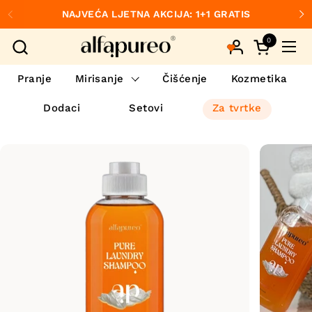
Preskoči na sadržaj
NAJVEĆA LJETNA AKCIJA: 1+1 GRATIS
Prethodno
S
0
Otvori koš
Otvo
Pranje
Mirisanje
Čišćenje
Kozmetika
Dodaci
Setovi
Za tvrtke