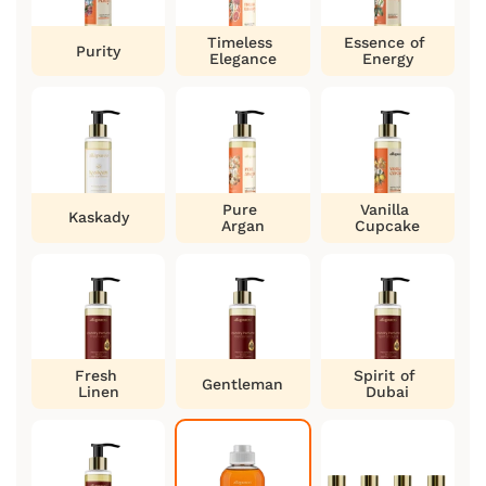
Timeless
Essence of
Purity
Elegance
Energy
Pure
Vanilla
Kaskady
Argan
Cupcake
Fresh
Spirit of
Gentleman
Linen
Dubai