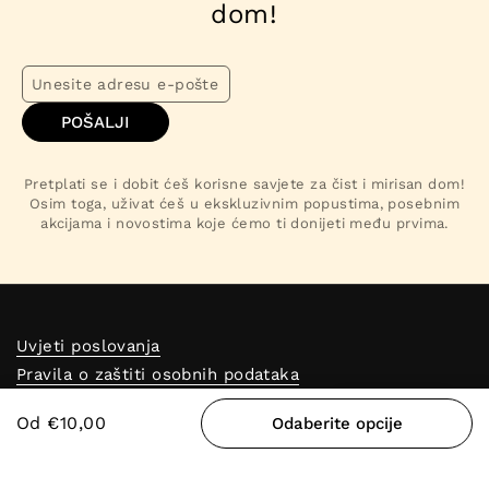
dom!
POŠALJI
Pretplati se i dobit ćeš korisne savjete za čist i mirisan dom!
Osim toga, uživat ćeš u ekskluzivnim popustima, posebnim
akcijama i novostima koje ćemo ti donijeti među prvima.
Uvjeti poslovanja
Pravila o zaštiti osobnih podataka
Kontakt
Nagrade
Od €10,00
Odaberite opcije
Pravila povrata novca
Blog
Program vjernosti