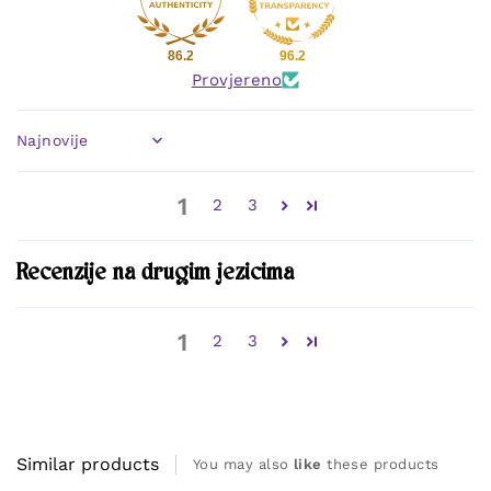
86.2
96.2
Provjereno
Sort by
1
2
3
Recenzije na drugim jezicima
1
2
3
Similar products
You may also
like
these products