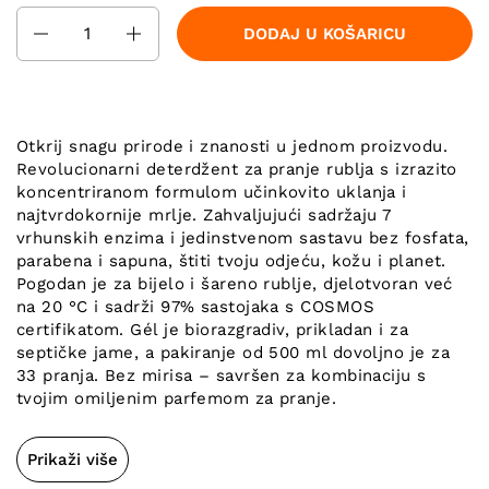
Količina
DODAJ U KOŠARICU
Otkrij snagu prirode i znanosti u jednom proizvodu.
Revolucionarni deterdžent za pranje rublja s izrazito
koncentriranom formulom učinkovito uklanja i
najtvrdokornije mrlje. Zahvaljujući sadržaju 7
vrhunskih enzima i jedinstvenom sastavu bez fosfata,
parabena i sapuna, štiti tvoju odjeću, kožu i planet.
Pogodan je za bijelo i šareno rublje, djelotvoran već
na 20 °C i sadrži 97% sastojaka s COSMOS
certifikatom. Gél je biorazgradiv, prikladan i za
septičke jame, a pakiranje od 500 ml dovoljno je za
33 pranja. Bez mirisa – savršen za kombinaciju s
tvojim omiljenim parfemom za pranje.
Prikaži više