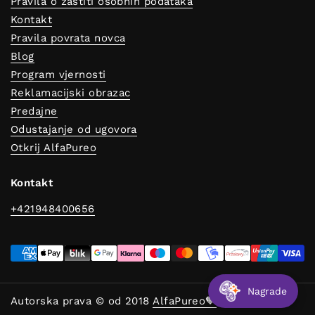
Pravila o zaštiti osobnih podataka
Kontakt
Pravila povrata novca
Blog
Program vjernosti
Reklamacijski obrazac
Predajne
Odustajanje od ugovora
Otkrij AlfaPureo
Kontakt
+421948400656
Nagrade
Autorska prava © od 2018
AlfaPureo🧡
.