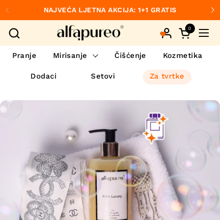
Preskoči na sadržaj
NAJVEĆA LJETNA AKCIJA: 1+1 GRATIS
Prethodno
S
0
Otvori koš
Otvo
Pranje
Mirisanje
Čišćenje
Kozmetika
Dodaci
Setovi
Za tvrtke