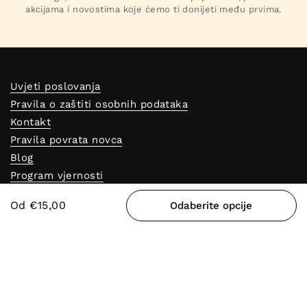
akcijama i novostima koje ćemo ti donijeti među prvima.
Uvjeti poslovanja
Pravila o zaštiti osobnih podataka
Kontakt
Pravila povrata novca
Blog
Program vjernosti
Reklamacijski obrazac
Nagrade
Od €15,00
Odaberite opcije
Predajne
Odustajanje od ugovora
Otkrij AlfaPureo
Kontakt
+421948400656