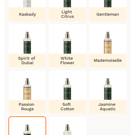
Light
Kaskady
Gentleman
Citrus
Spirit of
White
Mademoiselle
Dubai
Flower
Passion
Soft
Jasmine
Rouge
Cotton
Aquatic