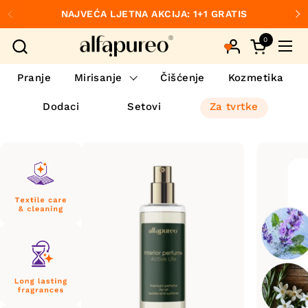
Preskoči na sadržaj
NAJVEĆA LJETNA AKCIJA: 1+1 GRATIS
Prethodno
S
0
Otvori koš
Otvo
Pranje
Mirisanje
Čišćenje
Kozmetika
Dodaci
Setovi
Za tvrtke