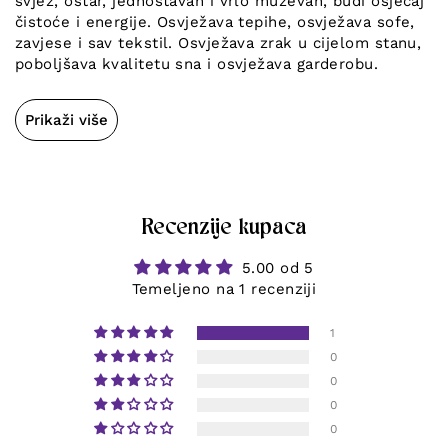
svjež, oštar, jednostavan i vrlo muževan, budi osjećaj
čistoće i energije. Osvježava tepihe, osvježava sofe,
zavjese i sav tekstil. Osvježava zrak u cijelom stanu,
poboljšava kvalitetu sna i osvježava garderobu.
Prikaži više
Recenzije kupaca
5.00 od 5
Temeljeno na 1 recenziji
1
0
0
0
0