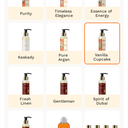
Timeless
Essence of
Purity
Elegance
Energy
Vanilla
Pure
Kaskady
Cupcake
Argan
Fresh
Spirit of
Gentleman
Linen
Dubai