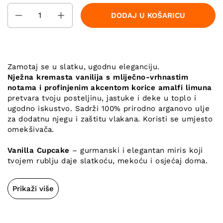
Količina
DODAJ U KOŠARICU
Zamotaj se u slatku, ugodnu eleganciju.
Nježna kremasta vanilija s mliječno-vrhnastim
notama i profinjenim akcentom korice amalfi limuna
pretvara tvoju posteljinu, jastuke i deke u toplo i
ugodno iskustvo. Sadrži 100% prirodno arganovo ulje
za dodatnu njegu i zaštitu vlakana. Koristi se umjesto
omekšivača.
Vanilla Cupcake
– gurmanski i elegantan miris koji
tvojem rublju daje slatkoću, mekoću i osjećaj doma.
Prikaži više