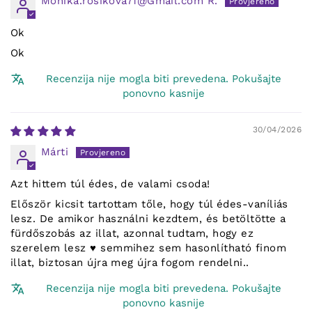
Monika.rosikova71@Gmail.com R.
Ok
Ok
Recenzija nije mogla biti prevedena. Pokušajte
ponovno kasnije
30/04/2026
Márti
Azt hittem túl édes, de valami csoda!
Először kicsit tartottam tőle, hogy túl édes-vaníliás
lesz. De amikor használni kezdtem, és betöltötte a
fürdőszobás az illat, azonnal tudtam, hogy ez
szerelem lesz ♥️ semmihez sem hasonlítható finom
illat, biztosan újra meg újra fogom rendelni..
Recenzija nije mogla biti prevedena. Pokušajte
ponovno kasnije