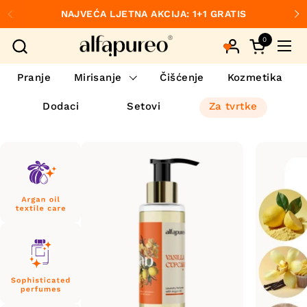
Preskoči na sadržaj
NAJVEĆA LJETNA AKCIJA: 1+1 GRATIS
Prethodno
S
0
Otvori koš
Otvo
Pranje
Mirisanje
Čišćenje
Kozmetika
Dodaci
Setovi
Za tvrtke